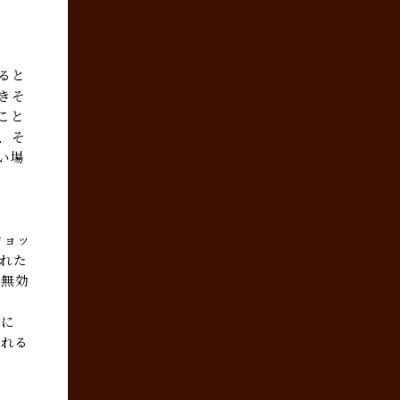
ると
きそ
こと
、そ
い場
ショッ
された
を無効
上に
される