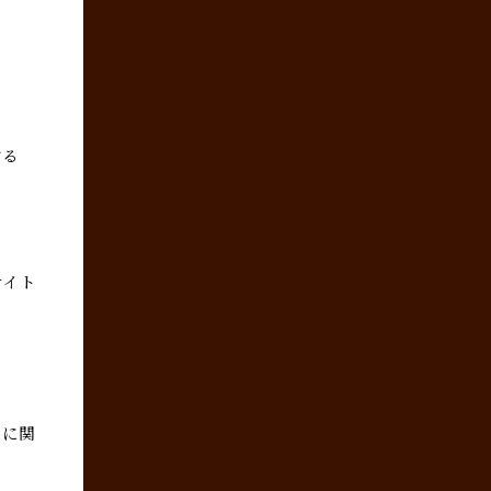
する
サイト
スに関