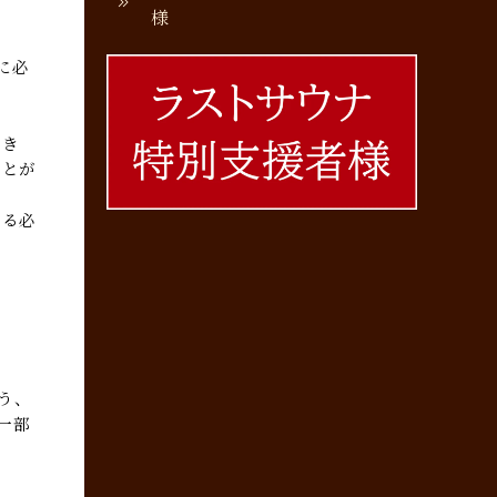
様
に必
とき
ことが
する必
う、
一部