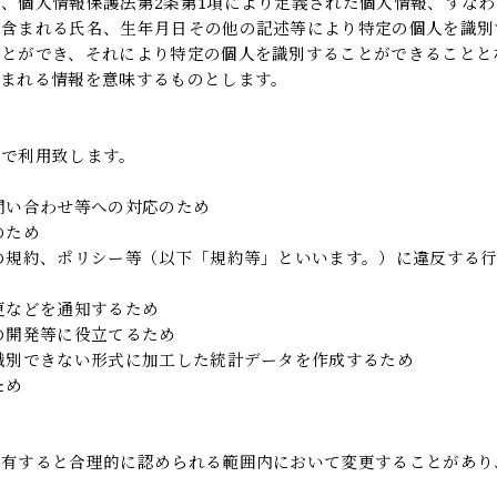
、個人情報保護法第2条第1項により定義された個人情報、すなわ
に含まれる氏名、生年月日その他の記述等により特定の個人を識別
ことができ、それにより特定の個人を識別することができることと
まれる情報を意味するものとします。
的で利用致します。
問い合わせ等への対応のため
のため
の規約、ポリシー等（以下「規約等」といいます。）に違反する
更などを通知するため
の開発等に役立てるため
識別できない形式に加工した統計データを作成するため
ため
を有すると合理的に認められる範囲内において変更することがあり