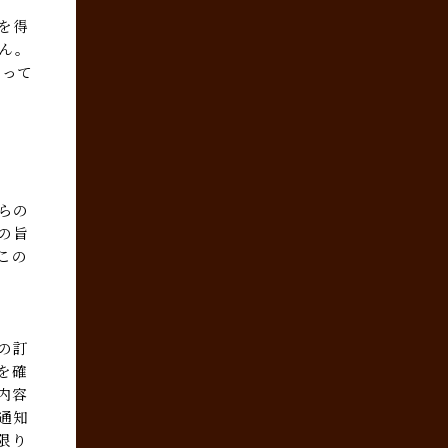
を得
ん。
伴って
らの
の旨
この
の訂
を確
内容
通知
限り